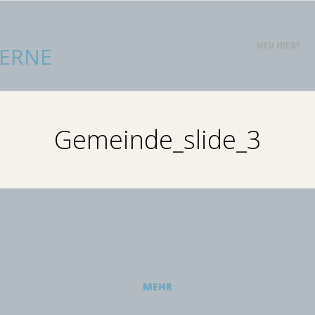
Primary
NEU HIER?
ERNE
Navigation
Menu
Gemeinde_slide_3
MEHR